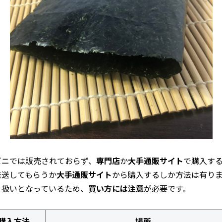
ビニでは販売されておらず、
専門店
か
大手通販サイト
で購入す
発送してもらうか
大手通販サイト
から購入するしか方法は有り
り扱いとなっているため、
買い方には注意
が必要です。
購入方法
場所