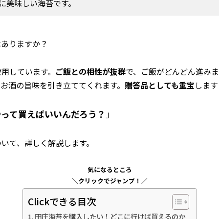
に美味しい海苔です。
はありますか？
使用しています。
ご飯との相性が抜群
で、ご飯がどんどん進みま
、お酒の旨味を引き立ててくれます。
贈答品としても重宝
します
やって買えばいいんだろう？
」
ついて、詳しく解説します。
気になるところ
＼クリックでジャンプ！／
Clickできる目次
田庄海苔を購入したい！どこに行けば買えるのか