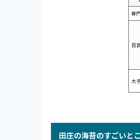
専
百
大
田庄の海苔のすごいと