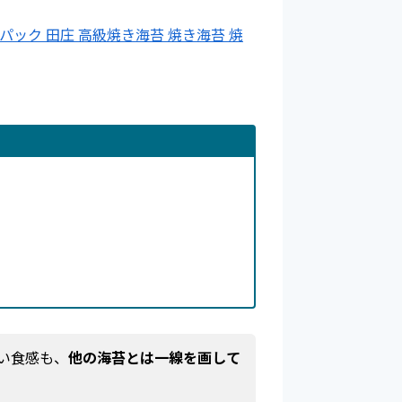
5パック 田庄 高級焼き海苔 焼き海苔 焼
い食感も、
他の海苔とは一線を画して