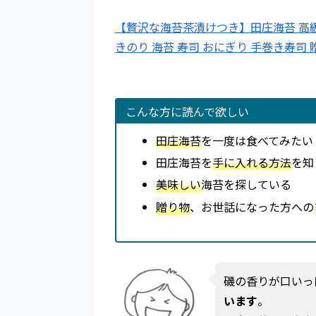
【贅沢な海苔茶漬けつき】田庄海苔 高級 ギ
きのり 海苔 寿司 おにぎり 手巻き寿司
こんな方に読んで欲しい
田庄海苔
を一度は食べてみたい
田庄海苔を
手に入れる方法
を知
美味しい
海苔を探している
贈り物
、お世話になった方への
磯の香りが口いっ
います
。