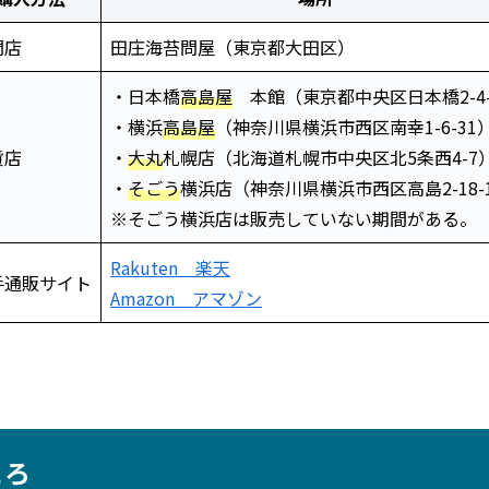
門店
田庄海苔問屋（東京都大田区）
・日本橋
高島屋
本館（東京都中央区日本橋2-4-
・横浜
高島屋
（神奈川県横浜市西区南幸1-6-31
貨店
・
大丸
札幌店（北海道札幌市中央区北5条西4-7
・
そごう
横浜店（神奈川県横浜市西区高島2-18-1
※そごう横浜店は販売していない期間がある。
Rakuten 楽天
手通販サイト
Amazon アマゾン
ころ